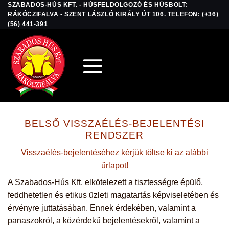
SZABADOS-HÚS KFT. - HÚSFELDOLGOZÓ ÉS HÚSBOLT:
Skip
RÁKÓCZIFALVA - SZENT LÁSZLÓ KIRÁLY ÚT 106. TELEFON: (+36)
to
(56) 441-391
content
BELSŐ VISSZAÉLÉS-BEJELENTÉSI
RENDSZER
Visszaélés-bejelentéséhez kérjük töltse ki az alábbi
űrlapot!
A Szabados-Hús Kft. elkötelezett a tisztességre épülő,
feddhetetlen és etikus üzleti magatartás képviseletében és
érvényre juttatásában. Ennek érdekében, valamint a
panaszokról, a közérdekű bejelentésekről, valamint a