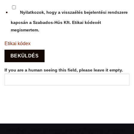
Nyilatkozok, hogy a visszaélés bejelentési rendszere
kapcsán a Szabados-Hús Kft. Etikai kódexét
megismertem.
Etikai kódex
If you are a human seeing this field, please leave it empty.
KEZDŐLAP
BEMUTATKOZÁS
ELÉRHETŐSÉGEINK
HÚSBOLT