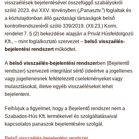
visszaélések bejelentésével összefüggő szabályokról
szóló 2023. évi XXV. törvényben („Panasztv.”) foglaltak és
a köztulajdonban álló gazdasági társaságok belső
kontrollrendszeréről szóló 339/2019. (XII.23.) Korm.
rendelet 7. § (2) bekezdése alapján a Privát Húsfeldolgozó
Kft., – mint foglalkoztató szervezet –
belső visszaélés-
bejelentési rendszert
működtet.
A
belső visszaélés-bejelentési rendszer
ben (Bejelentő
rendszer) szervezeti integritást sértő (ideértve a jogellenes
vagy jogellenesnek feltételezett cselekményeket vagy
mulasztásokat, illetve egyéb visszaéléseket lehet
bejelenteni.
Felhívjuk a figyelmet, hogy a Bejelentő rendszer nem a
Szabados-Hús Kft. termékeivel és szolgáltatásaival
kapcsolatos panaszok bejelentésére szolgál.
Belső visszaélés-bejelentési rendszer