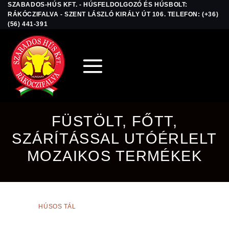
SZABADOS-HÚS KFT. - HÚSFELDOLGOZÓ ÉS HÚSBOLT:
Skip
RÁKÓCZIFALVA - SZENT LÁSZLÓ KIRÁLY ÚT 106. TELEFON: (+36)
to
(56) 441-391
content
FÜSTÖLT, FŐTT,
SZÁRÍTÁSSAL UTÓÉRLELT
MOZAIKOS TERMÉKEK
HÚSOS TÁL