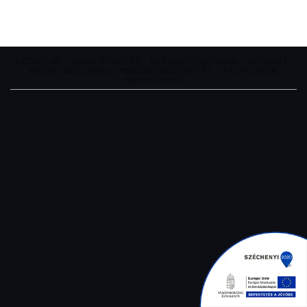
KEZDŐLAP
BEMUTATKOZÁS
ELÉRHETŐSÉGEINK
HÚSBOLT
HÚSFELDOLGOZÁS
MINŐSÉGBIZTOSÍTÁS
PÁLYÁZATOK
SERTÉSVÁGÓ