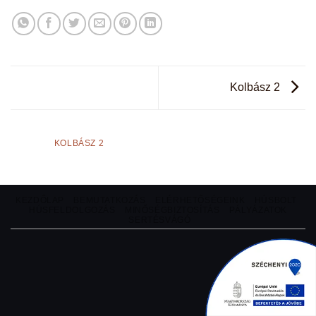
Kolbász 2
KOLBÁSZ 2
KEZDŐLAP
BEMUTATKOZÁS
ELÉRHETŐSÉGEINK
HÚSBOLT
HÚSFELDOLGOZÁS
MINŐSÉGBIZTOSÍTÁS
PÁLYÁZATOK
SERTÉSVÁGÓ