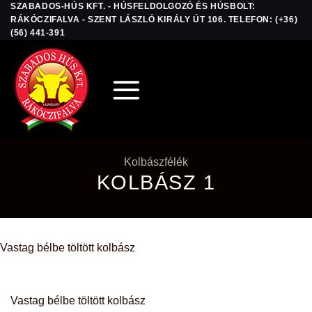
SZABADOS-HÚS KFT. - HÚSFELDOLGOZÓ ÉS HÚSBOLT:
Skip
RÁKÓCZIFALVA - SZENT LÁSZLÓ KIRÁLY ÚT 106. TELEFON: (+36)
to
(56) 441-391
content
Kolbászfélék
KOLBÁSZ 1
Vastag bélbe töltött kolbász
Vastag bélbe töltött kolbász